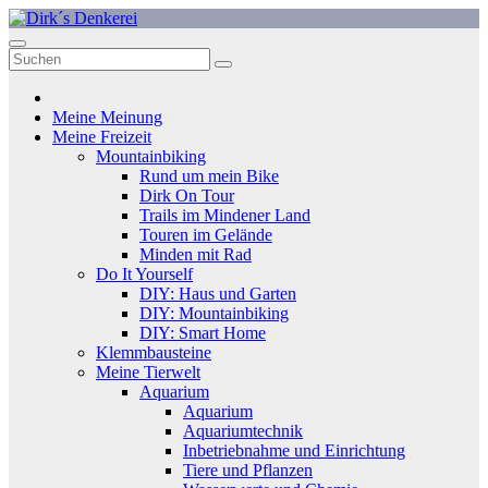
Zum
Inhalt
Dirk´s Denkerei
Denken ist Glückssache
springen
Meine Meinung
Meine Freizeit
Mountainbiking
Rund um mein Bike
Dirk On Tour
Trails im Mindener Land
Touren im Gelände
Minden mit Rad
Do It Yourself
DIY: Haus und Garten
DIY: Mountainbiking
DIY: Smart Home
Klemmbausteine
Meine Tierwelt
Aquarium
Aquarium
Aquariumtechnik
Inbetriebnahme und Einrichtung
Tiere und Pflanzen