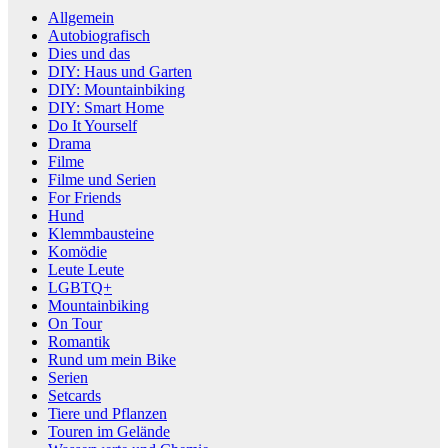
Allgemein
Autobiografisch
Dies und das
DIY: Haus und Garten
DIY: Mountainbiking
DIY: Smart Home
Do It Yourself
Drama
Filme
Filme und Serien
For Friends
Hund
Klemmbausteine
Komödie
Leute Leute
LGBTQ+
Mountainbiking
On Tour
Romantik
Rund um mein Bike
Serien
Setcards
Tiere und Pflanzen
Touren im Gelände