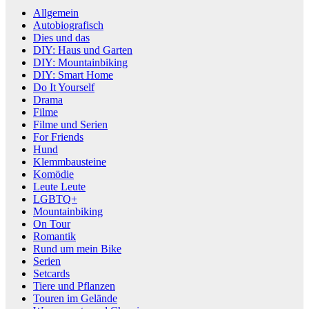
Allgemein
Autobiografisch
Dies und das
DIY: Haus und Garten
DIY: Mountainbiking
DIY: Smart Home
Do It Yourself
Drama
Filme
Filme und Serien
For Friends
Hund
Klemmbausteine
Komödie
Leute Leute
LGBTQ+
Mountainbiking
On Tour
Romantik
Rund um mein Bike
Serien
Setcards
Tiere und Pflanzen
Touren im Gelände