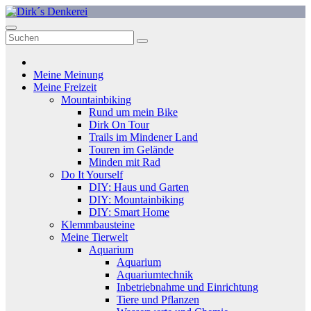
Zum
Inhalt
Dirk´s Denkerei
Denken ist Glückssache
springen
Meine Meinung
Meine Freizeit
Mountainbiking
Rund um mein Bike
Dirk On Tour
Trails im Mindener Land
Touren im Gelände
Minden mit Rad
Do It Yourself
DIY: Haus und Garten
DIY: Mountainbiking
DIY: Smart Home
Klemmbausteine
Meine Tierwelt
Aquarium
Aquarium
Aquariumtechnik
Inbetriebnahme und Einrichtung
Tiere und Pflanzen