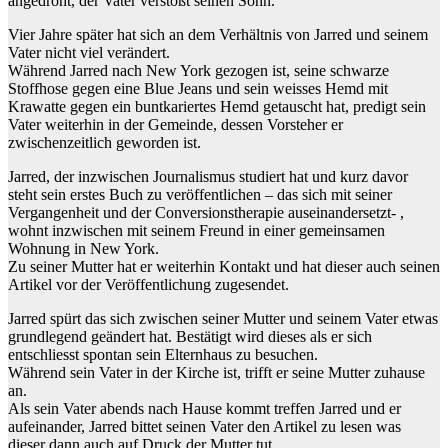
angedroht, der Vater verstößt seinen Sohn.
Vier Jahre später hat sich an dem Verhältnis von Jarred und seinem
Vater nicht viel verändert.
Während Jarred nach New York gezogen ist, seine schwarze
Stoffhose gegen eine Blue Jeans und sein weisses Hemd mit
Krawatte gegen ein buntkariertes Hemd getauscht hat, predigt sein
Vater weiterhin in der Gemeinde, dessen Vorsteher er
zwischenzeitlich geworden ist.
Jarred, der inzwischen Journalismus studiert hat und kurz davor
steht sein erstes Buch zu veröffentlichen – das sich mit seiner
Vergangenheit und der Conversionstherapie auseinandersetzt- ,
wohnt inzwischen mit seinem Freund in einer gemeinsamen
Wohnung in New York.
Zu seiner Mutter hat er weiterhin Kontakt und hat dieser auch seinen
Artikel vor der Veröffentlichung zugesendet.
Jarred spürt das sich zwischen seiner Mutter und seinem Vater etwas
grundlegend geändert hat. Bestätigt wird dieses als er sich
entschliesst spontan sein Elternhaus zu besuchen.
Während sein Vater in der Kirche ist, trifft er seine Mutter zuhause
an.
Als sein Vater abends nach Hause kommt treffen Jarred und er
aufeinander, Jarred bittet seinen Vater den Artikel zu lesen was
dieser dann auch auf Druck der Mutter tut….